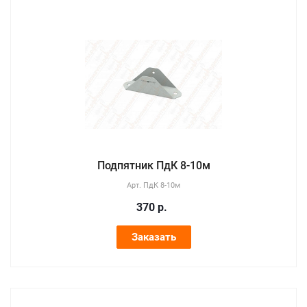
Подпятник ПдК 8-10м
Арт.
ПдК 8-10м
370
р.
Заказать