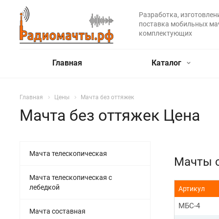
Разработка, изготовлени
поставка мобильных ма
комплектующих
Главная
Каталог
Главная
Цены
Мачта без оттяжек
Мачта без оттяжек Цена
Мачта телескопическая
Мачты 
Мачта телескопическая с
лебедкой
Артикул
МБС-4
Мачта составная