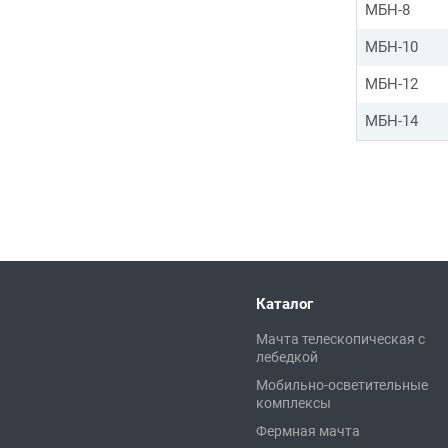
МБН-8
МБН-10
МБН-12
МБН-14
Каталог
Мачта телескопическая с
лебедкой
Мобильно-осветительные
комплексы
Фермная мачта