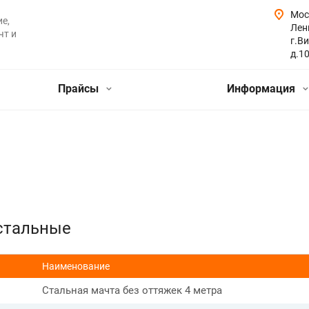
Мос
е,
Лен
чт и
г.Ви
д.1
Прайсы
Информация
стальные
Наименование
Стальная мачта без оттяжек 4 метра